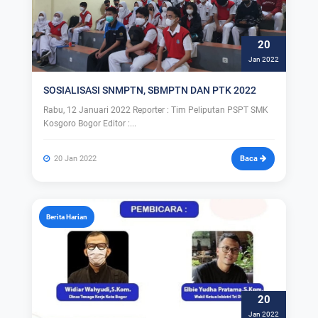
20
Jan 2022
SOSIALISASI SNMPTN, SBMPTN DAN PTK 2022
Rabu, 12 Januari 2022 Reporter : Tim Peliputan PSPT SMK
Kosgoro Bogor Editor :...
20 Jan 2022
Baca
Berita Harian
20
Jan 2022