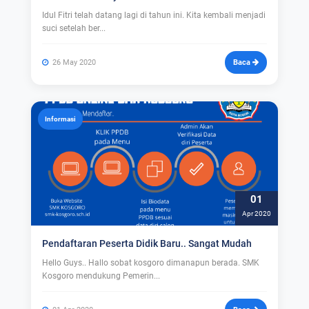
Idul Fitri telah datang lagi di tahun ini. Kita kembali menjadi
suci setelah ber...
26 May 2020
Baca
Informasi
01
Apr 2020
Pendaftaran Peserta Didik Baru.. Sangat Mudah
Hello Guys.. Hallo sobat kosgoro dimanapun berada. SMK
Kosgoro mendukung Pemerin...