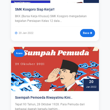
SMK Kosgoro Siap Kerja!!
BKK (Bursa Kerja Khusus) SMK Kosgoro mengadakan
kegiatan Persiapan Kelas 12 dala...
20 Jan 2022
Baca
Acara
20
Jan 2022
Soempah Pemoeda Riwayatmu Kini..
Tepat 93 Tahun, 28 Oktober 1928. Para Pemuda dari
berbagai daerah bersatu berhim...