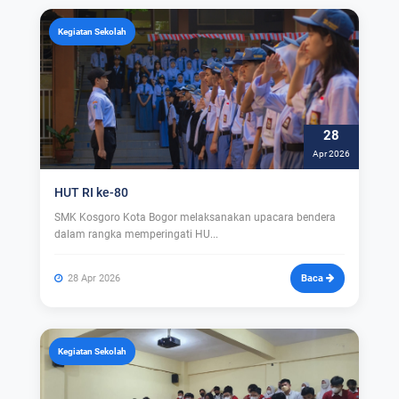
Kegiatan Sekolah
28
Apr 2026
HUT RI ke-80
SMK Kosgoro Kota Bogor melaksanakan upacara bendera
dalam rangka memperingati HU...
28 Apr 2026
Baca
Kegiatan Sekolah